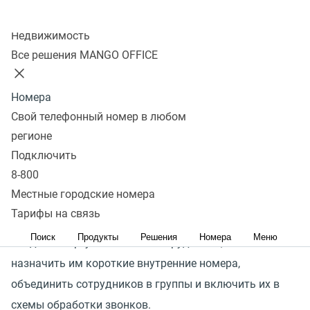
Создание SIP-учетной записи
Колл-центр
Учетная запись SIP нужна для того, чтобы сотрудник
Недвижимость
Все решения MANGO OFFICE
мог совершать и принимать звонки с помощью SIP-
телефона или софтфона
Номера
Создание групп сотрудников
Свой телефонный номер в любом
Объединив сотрудников в группы, можно будет
регионе
назначить группам короткие номера, чтобы
Подключить
позвонивший клиент мог выбрать нужную ему группу
8-800
в голосовом меню
Местные городские номера
Развернутая настройка ВАТС
(pdf, 11.41 МБ)
Тарифы на связь
Создание сотрудников
Поиск
Продукты
Решения
Номера
Меню
Создав в Виртуальной АТС сотрудников, вы сможете
назначить им короткие внутренние номера,
объединить сотрудников в группы и включить их в
схемы обработки звонков.