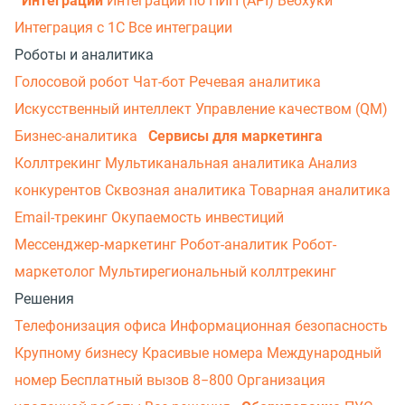
Интеграции
Интеграции по ПИП (API)
Вебхуки
Интеграция с 1С
Все интеграции
Роботы и аналитика
Голосовой робот
Чат-бот
Речевая аналитика
Искусственный интеллект
Управление качеством (QM)
Бизнес-аналитика
Сервисы для маркетинга
Коллтрекинг
Мультиканальная аналитика
Анализ
конкурентов
Сквозная аналитика
Товарная аналитика
Email-трекинг
Окупаемость инвестиций
Мессенджер‑маркетинг
Робот-аналитик
Робот-
маркетолог
Мультирегиональный коллтрекинг
Решения
Телефонизация офиса
Информационная безопасность
Крупному бизнесу
Красивые номера
Международный
номер
Бесплатный вызов 8−800
Организация