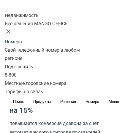
Оцените эффективность
Колл-центр
Робота-администратора
Недвижимость
Все решения MANGO OFFICE
1 минута
Номера
тратится на сбор данных из CRM‑систему
Свой телефонный номер в любом
и передачу их в исходящий обзвон
регионе
Подключить
в 30 раз
8-800
Местные городские номера
быстрее происходит подготовка исходящего
Тарифы на связь
обзвона
Поиск
Продукты
Решения
Номера
Меню
на 15%
повышается конверсия дозвона за счет
автоматического контроля показателей