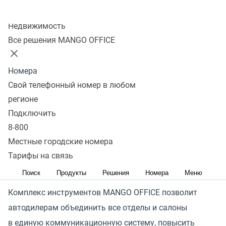
отделов и салонов
Колл-центр
Недвижимость
Получить предложение
Все решения MANGO OFFICE
Рост новых китайских автобрендов, фокус
Номера
на продаже ТС с пробегом и появление
Свой телефонный номер в любом
специализированных маркетплейсов — все это
регионе
насыщает и без того высококонкурентный рынок
Подключить
автодилеров. Борьба за клиента усиливается: каждый
8-800
рубль, вложенный в рекламу, должен работать
Местные городские номера
на бизнес, привлекать качественные лиды
Тарифы на связь
и обеспечивать их конвертацию в продажи.
Поиск
Продукты
Решения
Номера
Меню
Комплекс инструментов MANGO OFFICE позволит
автодилерам объединить все отделы и салоны
в единую коммуникационную систему, повысить