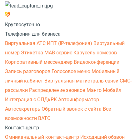
Круглосуточно
Телефония для бизнеса
Виртуальная АТС
ИПТ (IP-телефония)
Виртуальный
номер
Этикетка
МАВ сервис
Карусель номеров
Корпоративный мессенджер
Видеоконференции
Запись разговоров
Голосовое меню
Мобильный
личный кабинет
Виртуальная магистраль связи
СМС-
рассылки
Распределение звонков
Манго Мобайл
Интеграция с ОПДкРК
Автоинформатор
Автосекретарь
Обратный звонок с сайта
Все
возможности ВАТС
Контакт-центр
Омниканальный контакт-центр
Исходящий обзвон