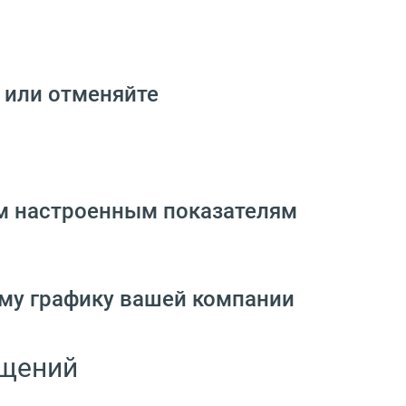
 или отменяйте
им настроенным показателям
ему графику вашей компании
ащений