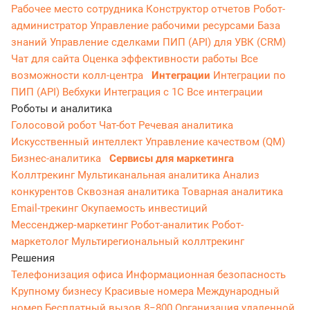
Рабочее место сотрудника
Конструктор отчетов
Робот-
администратор
Управление рабочими ресурсами
База
знаний
Управление сделками
ПИП (API) для УВК (CRM)
Чат для сайта
Оценка эффективности работы
Все
возможности колл-центра
Интеграции
Интеграции по
ПИП (API)
Вебхуки
Интеграция с 1С
Все интеграции
Роботы и аналитика
Голосовой робот
Чат-бот
Речевая аналитика
Искусственный интеллект
Управление качеством (QM)
Бизнес-аналитика
Сервисы для маркетинга
Коллтрекинг
Мультиканальная аналитика
Анализ
конкурентов
Сквозная аналитика
Товарная аналитика
Email-трекинг
Окупаемость инвестиций
Мессенджер‑маркетинг
Робот-аналитик
Робот-
маркетолог
Мультирегиональный коллтрекинг
Решения
Телефонизация офиса
Информационная безопасность
Крупному бизнесу
Красивые номера
Международный
номер
Бесплатный вызов 8−800
Организация удаленной