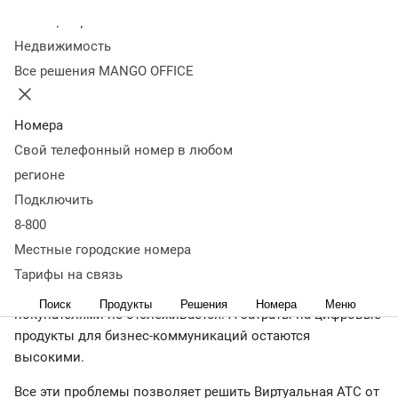
Виртуальную АТС со
Колл-центр
Недвижимость
скидкой до 30%
Все решения MANGO OFFICE
01 октября 2025
9 198
Номера
Облачная телефония помогает снизить количество
Свой телефонный номер в любом
пропущенных звонков от клиентов и увеличить
регионе
конверсию в продажи
Подключить
8-800
Местные городские номера
Неэффективная работа с клиентами – «головная боль»
большинства небольших компаний. Менеджеры
Тарифы на связь
стабильно пропускают вызовы. Качество диалогов с
Поиск
Продукты
Решения
Номера
Меню
покупателями не отслеживается. А затраты на цифровые
продукты для бизнес-коммуникаций остаются
высокими.
Все эти проблемы позволяет решить Виртуальная АТС от