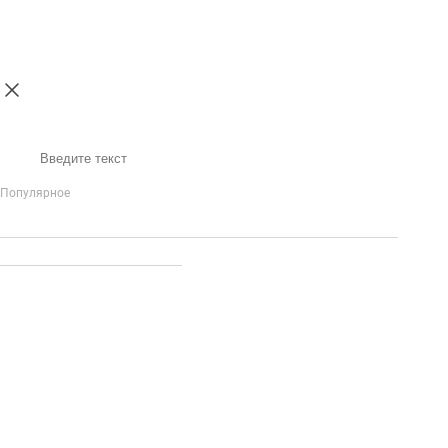
Поиск
Популярное
IP-Телефония
Голосовое приветствие и меню
Распределение
вызовов
Бизнес-аналитика