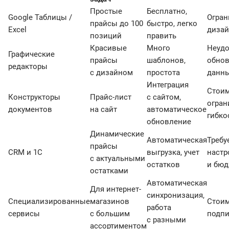
Простые
Бесплатно,
Google Таблицы /
Огра
прайсы до 100
быстро, легко
Excel
диза
позиций
править
Красивые
Много
Неуд
Графические
прайсы
шаблонов,
обнов
редакторы
с дизайном
простота
данн
Интеграция
Стоим
Конструкторы
Прайс-лист
с сайтом,
огран
документов
на сайт
автоматическое
гибко
обновление
Динамические
Автоматическая
Требу
прайсы
CRM и 1С
выгрузка, учет
настр
с актуальными
остатков
и бюд
остатками
Автоматическая
Для интернет-
синхронизация,
Специализированные
магазинов
Стои
работа
сервисы
с большим
подп
с разными
ассортиментом