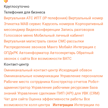
Круглосуточно
Телефония для бизнеса
Виртуальная АТС
ИПТ (IP-телефония)
Виртуальный номер
Этикетка
МАВ сервис
Карусель номеров
Корпоративный
мессенджер
Видеоконференции
Запись разговоров
Голосовое меню
Мобильный личный кабинет
Виртуальная магистраль связи
СМС-рассылки
Распределение звонков
Манго Мобайл
Интеграция с
ОПДкРК
Автоинформатор
Автосекретарь
Обратный
звонок с сайта
Все возможности ВАТС
Контакт-центр
Омниканальный контакт-центр
Исходящий обзвон
Омниканальные коммуникации
Управление персоналом
Рабочее место сотрудника
Конструктор отчетов
Робот-
администратор
Управление рабочими ресурсами
База
знаний
Управление сделками
ПИП (API) для УВК (CRM)
Чат для сайта
Оценка эффективности работы
Все
возможности колл-центра
Интеграции
Интеграции по