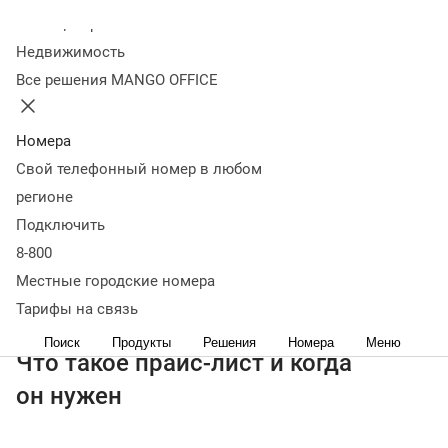
Оглавление
Колл-центр
Что такое прайс-лист и когда он нужен
Виды прайс-
Недвижимость
листов с примерами
Как оформить продающий прайс-
Все решения MANGO OFFICE
лист
Инструменты и сервисы для создания прайс-
листов
Ценообразование и скидки
Ошибки при
составлении прайс-листа
Главное о том, как сделать
Номера
прайс
Свой телефонный номер в любом
← Журнал
регионе
Прайс-лист — это инструмент продаж, который либо
Подключить
помогает клиенту быстро принять решение, либо
8-800
заставляет его закрыть страницу и уйти к конкурентам.
Местные городские номера
В статье разберем, как составить прайс-лист, который
Тарифы на связь
работает на результат.
Поиск
Продукты
Решения
Номера
Меню
Что такое прайс-лист и когда
он нужен