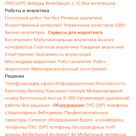
ПИП (API)
Вебхуки
Интеграция с 1С
Все интеграции
Роботы и аналитика
Голосовой робот
Чат-бот
Речевая аналитика
Искусственный интеллект
Управление качеством (QM)
Бизнес-аналитика
Сервисы для маркетинга
Коллтрекинг
Мультиканальная аналитика
Анализ
конкурентов
Сквозная аналитика
Товарная аналитика
Email-трекинг
Окупаемость инвестиций
Мессенджер‑маркетинг
Робот-аналитик
Робот-
маркетолог
Мультирегиональный коллтрекинг
Решения
Телефонизация офиса
Информационная безопасность
Крупному бизнесу
Красивые номера
Международный
номер
Бесплатный вызов 8−800
Организация удаленной
работы
Все решения
Оборудование
ПУС (SIP) телефоны
стационарные
Веб-камеры
Профессиональные
гарнитуры
Сетевое оборудование
Видео- и конференц-
телефоны
ПУС (SIP) телефоны беспроводные
VoIP
шлюзы
Мобильный Интернет 4G
Мобильные телефоны