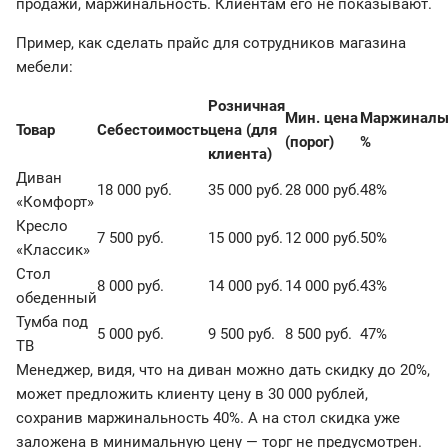
продажи, маржинальность. Клиентам его не показывают.
Пример, как сделать прайс для сотрудников магазина
мебели:
Розничная
Мин. цена
Маржинальн
Товар
Себестоимость
цена (для
(порог)
%
клиента)
Диван
18 000 руб.
35 000 руб.
28 000 руб.
48%
«Комфорт»
Кресло
7 500 руб.
15 000 руб.
12 000 руб.
50%
«Классик»
Стол
8 000 руб.
14 000 руб.
14 000 руб.
43%
обеденный
Тумба под
5 000 руб.
9 500 руб.
8 500 руб.
47%
ТВ
Менеджер, видя, что на диван можно дать скидку до 20%,
может предложить клиенту цену в 30 000 рублей,
сохранив маржинальность 40%. А на стол скидка уже
заложена в минимальную цену — торг не предусмотрен.