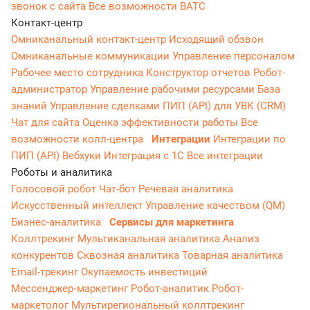
звонок с сайта
Все возможности ВАТС
Контакт-центр
Омниканальный контакт-центр
Исходящий обзвон
Омниканальные коммуникации
Управление персоналом
Рабочее место сотрудника
Конструктор отчетов
Робот-
администратор
Управление рабочими ресурсами
База
знаний
Управление сделками
ПИП (API) для УВК (CRM)
Чат для сайта
Оценка эффективности работы
Все
возможности колл-центра
Интеграции
Интеграции по
ПИП (API)
Вебхуки
Интеграция с 1С
Все интеграции
Роботы и аналитика
Голосовой робот
Чат-бот
Речевая аналитика
Искусственный интеллект
Управление качеством (QM)
Бизнес-аналитика
Сервисы для маркетинга
Коллтрекинг
Мультиканальная аналитика
Анализ
конкурентов
Сквозная аналитика
Товарная аналитика
Email-трекинг
Окупаемость инвестиций
Мессенджер‑маркетинг
Робот-аналитик
Робот-
маркетолог
Мультирегиональный коллтрекинг