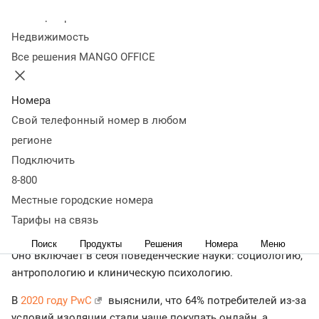
Оглавление
Колл-центр
Что такое поведение потребителей
Принципы
Недвижимость
потребительского поведения
Типы поведенческих
Все решения MANGO OFFICE
сценариев
Виды поведенческих тактик
Факторы,
влияющие на поведение потребителей
Этапы
формирования потребительского поведения
Мотивация
Номера
потребителей
Анализ потребностей и потребительского
Свой телефонный номер в любом
поведения
Что важно запомнить
регионе
< Журнал
Подключить
Что такое поведение потребителей
8-800
Местные городские номера
Потребительское поведение — это характер отношений
Тарифы на связь
покупателя с компанией.
Поиск
Продукты
Решения
Номера
Меню
Оно включает в себя поведенческие науки: социологию,
антропологию и клиническую психологию.
В
2020 году PwC
выяснили, что 64% потребителей из-за
условий изоляции стали чаще покупать онлайн, а