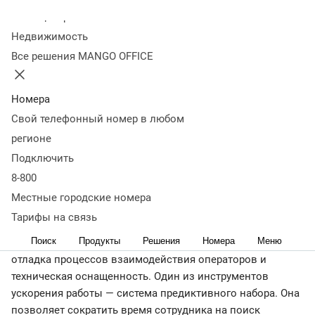
помощи системы
Колл-центр
Недвижимость
предиктивного набора
Все решения MANGO OFFICE
номера
Номера
Свой телефонный номер в любом
13 июля 2023
25 024
регионе
Оглавление
Подключить
Что такое предиктивный набор
Как
действует
Преимущества технологии предиктивного
8-800
набора номера
Коротко — предиктивный набор: что это
Местные городские номера
< Журнал
Тарифы на связь
Основная задача сотрудников колл-центра — охватить
Поиск
Продукты
Решения
Номера
Меню
большее количество абонентов. Для этого нужна
отладка процессов взаимодействия операторов и
техническая оснащенность. Один из инструментов
ускорения работы — система предиктивного набора. Она
позволяет сократить время сотрудника на поиск