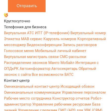
Отправить
Круглосуточно
Телефония для бизнеса
Виртуальная АТС
ИПТ (IP-телефония)
Виртуальный номер
Этикетка
МАВ сервис
Карусель номеров
Корпоративный
мессенджер
Видеоконференции
Запись разговоров
Голосовое меню
Мобильный личный кабинет
Виртуальная магистраль связи
СМС-рассылки
Распределение звонков
Манго Мобайл
Интеграция с
ОПДкРК
Автоинформатор
Автосекретарь
Обратный
звонок с сайта
Все возможности ВАТС
Контакт-центр
Омниканальный контакт-центр
Исходящий обзвон
Омниканальные коммуникации
Управление персоналом
Рабочее место сотрудника
Конструктор отчетов
Робот-
администратор
Управление рабочими ресурсами
База
знаний
Управление сделками
ПИП (API) для УВК (CRM)