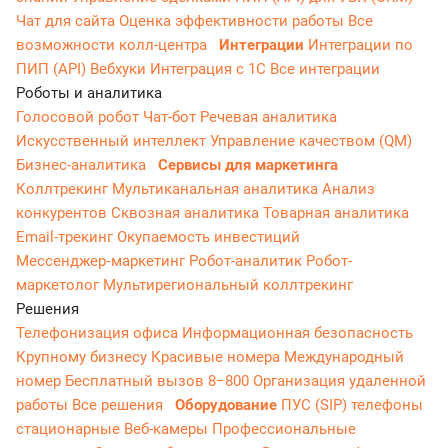
Чат для сайта
Оценка эффективности работы
Все
возможности колл-центра
Интеграции
Интеграции по
ПИП (API)
Вебхуки
Интеграция с 1С
Все интеграции
Роботы и аналитика
Голосовой робот
Чат-бот
Речевая аналитика
Искусственный интеллект
Управление качеством (QM)
Бизнес-аналитика
Сервисы для маркетинга
Коллтрекинг
Мультиканальная аналитика
Анализ
конкурентов
Сквозная аналитика
Товарная аналитика
Email-трекинг
Окупаемость инвестиций
Мессенджер‑маркетинг
Робот-аналитик
Робот-
маркетолог
Мультирегиональный коллтрекинг
Решения
Телефонизация офиса
Информационная безопасность
Крупному бизнесу
Красивые номера
Международный
номер
Бесплатный вызов 8−800
Организация удаленной
работы
Все решения
Оборудование
ПУС (SIP) телефоны
стационарные
Веб-камеры
Профессиональные